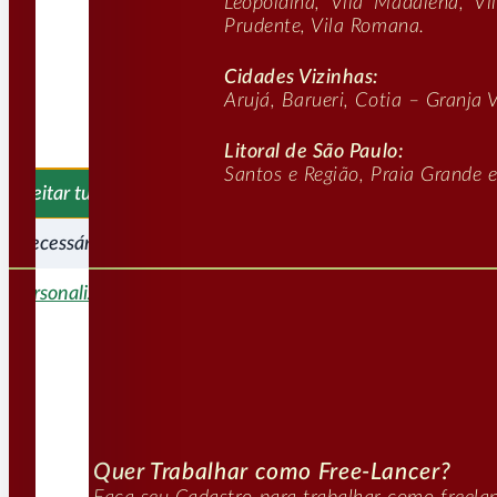
Leopoldina, Vila Madalena, Vi
Prudente, Vila Romana.
Cidades Vizinhas:
Arujá, Barueri, Cotia – Granja
Litoral de São Paulo:
Santos e Região, Praia Grande 
Aceitar tudo
s necessários
Personalizar
Quer Trabalhar como Free-Lancer?