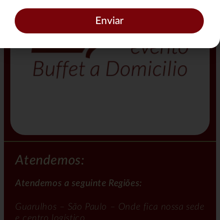
Enviar
Atendemos:
Atendemos a seguinte Regiões:
Guarulhos – São Paulo – Onde fica nossa sede
e centro logístico.