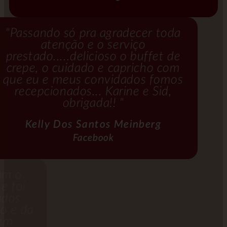
"Passando só pra agradecer toda
atenção e o serviço
prestado.....delicioso o buffet de
crepe, o cuidado e capricho com
que eu e meus convidados fomos
recepcionados... Karine e Sid,
obrigada!! "
Kelly Dos Santos Meinberg
Facebook
"equipe maravilhosa,fizeram o
casamento da minha irmã e foi
perfeito todos os convidados
falaram bem do atendimento e da
comida e bebidas,são bem