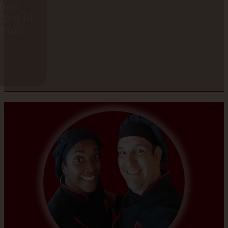
pontuais e pacientes pra tirar
dúvidas, melhor atendimento q já
tive de buffet super recomendo."
Jaqueline Sampaio
Facebook