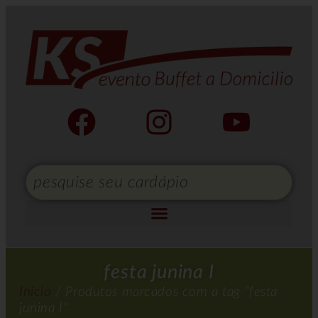
festa junina I
Início
/ Produtos marcados com a tag “festa
junina I”