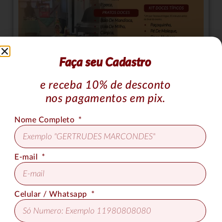
Faça seu Cadastro
e receba 10% de desconto
nos pagamentos em pix.
Cardápio Festa Junina I – 2 Barraquinhas –
Nome Completo
Mesa Decorada – Sem Cerveja
E-mail
Celular / Whatsapp