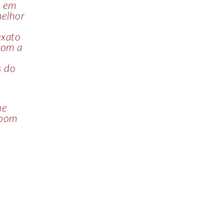
o em
melhor
exato
 com a
s do
ue
upom